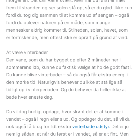
morgenen. Det kan være svært. Men når du først er nået
frem til stranden og ser solen stå op, så er du glad. Ikke kun
fordi du tog dig sammen til at komme ud af sengen – også
fordi du oplever naturen på en måde, som mange
mennesker aldrig kommer til. Stilheden, solen, havet, som
er forfriskende, men oftest ikke er oprørt på grund af vind.
At være vinterbader
Den vane, som du har bygget op efter 2 måneder her i
sommerens løb, kunne du faktisk vælge at holde godt fast i.
Du kunne blive vinterbader – så du også får ekstra energi i
den mørke tid. Naturligvis behøver du ikke at stå lige så
tidligt op i vinterperioden. Og du behøver da heller ikke at
bade hver eneste dag.
Du vil dog hurtigt opdage, hvor skønt det er at komme i
vandet – også i regn eller slud. Og opdager du det, så vil du
nok også få brug for lidt ekstra
vinterbade udstyr
. Det er jo
nemlig sådan, at når du først er i vandet, så er alt fint. Men