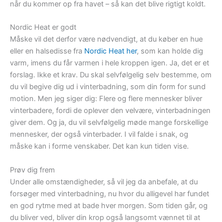
når du kommer op fra havet – så kan det blive rigtigt koldt.
Nordic Heat er godt
Måske vil det derfor være nødvendigt, at du køber en hue
eller en halsedisse fra
Nordic Heat her
, som kan holde dig
varm, imens du får varmen i hele kroppen igen. Ja, det er et
forslag. Ikke et krav. Du skal selvfølgelig selv bestemme, om
du vil begive dig ud i vinterbadning, som din form for sund
motion. Men jeg siger dig: Flere og flere mennesker bliver
vinterbadere, fordi de oplever den velvære, vinterbadningen
giver dem. Og ja, du vil selvfølgelig møde mange forskellige
mennesker, der også vinterbader. I vil falde i snak, og
måske kan i forme venskaber. Det kan kun tiden vise.
Prøv dig frem
Under alle omstændigheder, så vil jeg da anbefale, at du
forsøger med vinterbadning, nu hvor du alligevel har fundet
en god rytme med at bade hver morgen. Som tiden går, og
du bliver ved, bliver din krop også langsomt vænnet til at