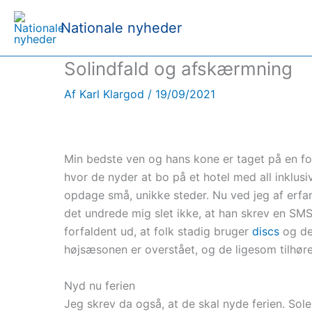
Nationale nyheder
Solindfald og afskærmning
Af
Karl Klargod
/
19/09/2021
Min bedste ven og hans kone er taget på en for
hvor de nyder at bo på et hotel med all inklusi
opdage små, unikke steder. Nu ved jeg af erfari
det undrede mig slet ikke, at han skrev en SMS
forfaldent ud, at folk stadig bruger
discs
og den
højsæsonen er overstået, og de ligesom tilhører
Nyd nu ferien
Jeg skrev da også, at de skal nyde ferien. Sole