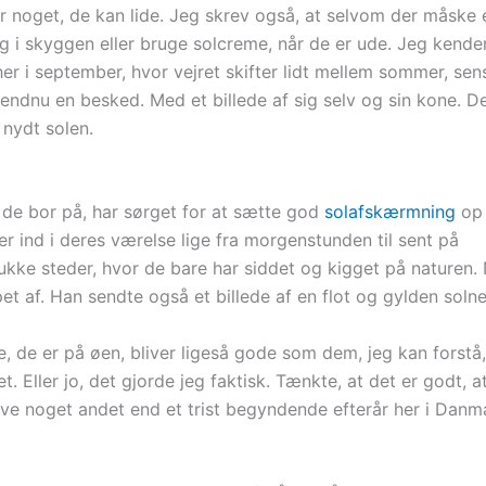
 er noget, de kan lide. Jeg skrev også, at selvom der måske 
sig i skyggen eller bruge solcreme, når de er ude. Jeg kende
her i september, hvor vejret skifter lidt mellem sommer, s
 endnu en besked. Med et billede af sig selv og sin kone. D
nydt solen.
, de bor på, har sørget for at sætte god
solafskærmning
op
r ind i deres værelse lige fra morgenstunden til sent på
ukke steder, hvor de bare har siddet og kigget på naturen.
et af. Han sendte også et billede af en flot og gylden soln
ge, de er på øen, bliver ligeså gode som dem, jeg kan forstå
. Eller jo, det gjorde jeg faktisk. Tænkte, at det er godt, a
eve noget andet end et trist begyndende efterår her i Danm