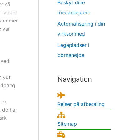
Beskyt dine
er så
r landet
medarbejdere
ensommer
Automatisering i din
e var
virksomhed
Legepladser i
børnehøjde
 ved
 Nydt
Navigation
edgang.
, de
Rejser på afbetaling
t de har
ark.
Sitemap