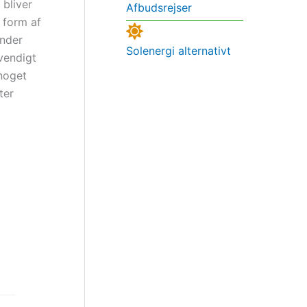
 bliver
Afbudsrejser
 form af
ender
Solenergi alternativt
vendigt
noget
ter