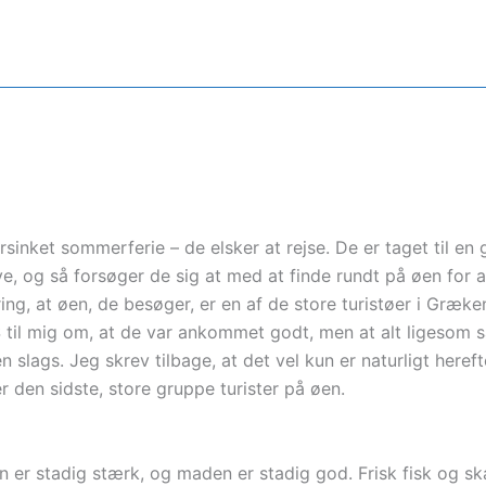
sinket sommerferie – de elsker at rejse. De er taget til en
ve, og så forsøger de sig at med at finde rundt på øen for a
ng, at øen, de besøger, er en af de store turistøer i Græke
 til mig om, at de var ankommet godt, men at alt ligesom 
 slags. Jeg skrev tilbage, at det vel kun er naturligt herefte
 den sidste, store gruppe turister på øen.
n er stadig stærk, og maden er stadig god. Frisk fisk og sk