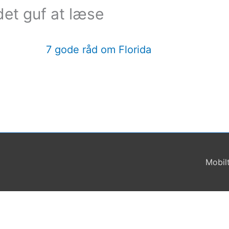
et guf at læse
7 gode råd om Florida
Mobil