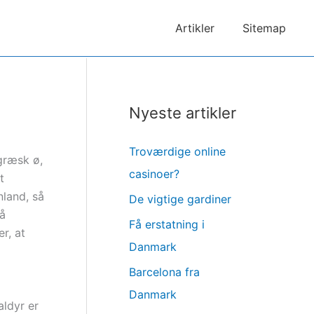
Artikler
Sitemap
Nyeste artikler
Troværdige online
 græsk ø,
casinoer?
t
nland, så
De vigtige gardiner
så
Få erstatning i
r, at
Danmark
Barcelona fra
Danmark
aldyr er