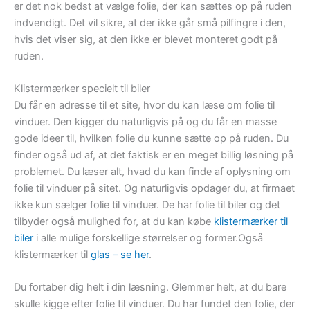
er det nok bedst at vælge folie, der kan sættes op på ruden
indvendigt. Det vil sikre, at der ikke går små pilfingre i den,
hvis det viser sig, at den ikke er blevet monteret godt på
ruden.
Klistermærker specielt til biler
Du får en adresse til et site, hvor du kan læse om folie til
vinduer. Den kigger du naturligvis på og du får en masse
gode ideer til, hvilken folie du kunne sætte op på ruden. Du
finder også ud af, at det faktisk er en meget billig løsning på
problemet. Du læser alt, hvad du kan finde af oplysning om
folie til vinduer på sitet. Og naturligvis opdager du, at firmaet
ikke kun sælger folie til vinduer. De har folie til biler og det
tilbyder også mulighed for, at du kan købe
klistermærker til
biler
i alle mulige forskellige størrelser og former.Også
klistermærker til
glas – se her
.
Du fortaber dig helt i din læsning. Glemmer helt, at du bare
skulle kigge efter folie til vinduer. Du har fundet den folie, der