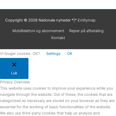
Copyright © 2026
Nationale nyheder
*|*
Entitymap
Mobiltelefoni og abonnement
Rejser på afbetaling
Kontakt
Vi bruger cookies. OK?
Settings
OK
Luk
Privacy Overview
This website uses cookies to improve your experience while you
navigate through the website. Out of these, the cookies that are
categorized as necessary are stored on your browser as they are
essential for the working of basic functionalities of the website.
We also use third-party cookies that help us analyze and