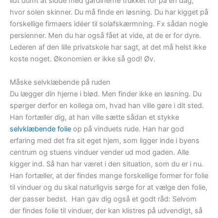
lidt dumt at sidde med gardinerne trukket for på en dag,
hvor solen skinner. Du må finde en løsning. Du har kigget på
forskellige firmaers idéer til solafskærmning. Fx sådan nogle
persienner. Men du har også fået at vide, at de er for dyre.
Lederen af den lille privatskole har sagt, at det må helst ikke
koste noget. Økonomien er ikke så god! Øv.
Måske selvklæbende på ruden
Du lægger din hjerne i blød. Men finder ikke en løsning. Du
spørger derfor en kollega om, hvad han ville gøre i dit sted.
Han fortæller dig, at han ville sætte sådan et stykke
selvklæbende folie
op på vinduets rude. Han har god
erfaring med det fra sit eget hjem, som ligger inde i byens
centrum og stuens vinduer vender ud mod gaden. Alle
kigger ind. Så han har været i den situation, som du er i nu.
Han fortæller, at der findes mange forskellige former for folie
til vinduer og du skal naturligvis sørge for at vælge den folie,
der passer bedst. Han gav dig også et godt råd: Selvom
der findes folie til vinduer, der kan klistres på udvendigt, så