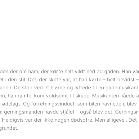
Fx den der om ham, der kørte helt vildt ned ad gaden. Han va
t i den stil. Det, der skete var, at han kørte – helt bevidst –
aden. De stod ved et hjørne og lyttede til en gademusikant
f dem, han ramte, kom voldsomt til skade. Musikanten nåede a
delagt. Og forretningsvinduet, som bilen havnede i, blev
som gerningsmanden havde stjålet – også blev det. Gerning
. Heldigvis var der ikke nogen dødsofre. Men alligevel. Det 
grundet.