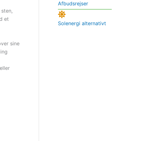
Afbudsrejser
 sten,
d et
Solenergi alternativt
over sine
ling
eller