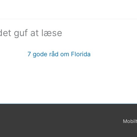
et guf at læse
7 gode råd om Florida
Mobil