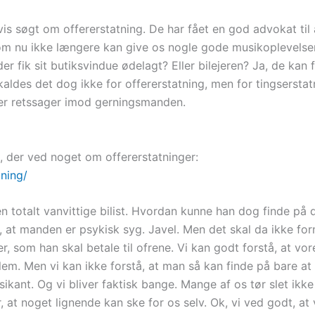
is søgt om offererstatning. De har fået en god advokat til 
m nu ikke længere kan give os nogle gode musikoplevels
r fik sit butiksvindue ødelagt? Eller bilejeren? Ja, de kan 
e kaldes det dog ikke for offererstatning, men for tingserstat
er retssager imod gerningsmanden.
, der ved noget om offererstatninger:
tning/
den totalt vanvittige bilist. Hvordan kunne han dog finde på 
 at manden er psykisk syg. Javel. Men det skal da ikke for
r, som han skal betale til ofrene. Vi kan godt forstå, at vor
m. Men vi kan ikke forstå, at man så kan finde på bare at 
musikant. Og vi bliver faktisk bange. Mange af os tør slet ik
 at noget lignende kan ske for os selv. Ok, vi ved godt, at 