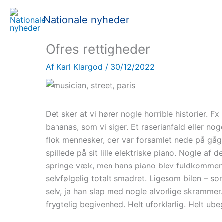
Nationale nyheder
Ofres rettigheder
Af
Karl Klargod
/
30/12/2022
Det sker at vi hører nogle horrible historier. 
bananas, som vi siger. Et raserianfald eller noge
flok mennesker, der var forsamlet nede på gåg
spillede på sit lille elektriske piano. Nogle a
springe væk, men hans piano blev fuldkommen ø
selvfølgelig totalt smadret. Ligesom bilen – 
selv, ja han slap med nogle alvorlige skrammer
frygtelig begivenhed. Helt uforklarlig. Helt ube