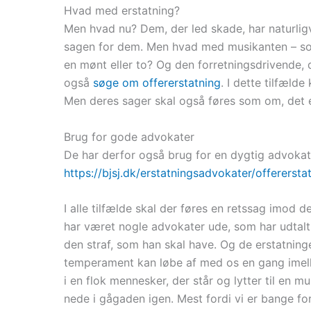
Hvad med erstatning?
Men hvad nu? Dem, der led skade, har naturligv
sagen for dem. Men hvad med musikanten – so
en mønt eller to? Og den forretningsdrivende, de
også
søge om offererstatning
. I dette tilfæld
Men deres sager skal også føres som om, det 
Brug for gode advokater
De har derfor også brug for en dygtig advokat
https://bjsj.dk/erstatningsadvokater/offerersta
I alle tilfælde skal der føres en retssag imod 
har været nogle advokater ude, som har udtalt,
den straf, som han skal have. Og de erstatninge
temperament kan løbe af med os en gang imelle
i en flok mennesker, der står og lytter til en 
nede i gågaden igen. Mest fordi vi er bange for,