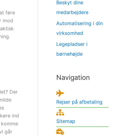
Beskyt dine
medarbejdere
at føre
er mod
Automatisering i din
faktisk
virksomhed
ning.
Legepladser i
børnehøjde
Navigation
det? Der
milde
Rejser på afbetaling
es
køre ind
Sitemap
ke komme
vi går