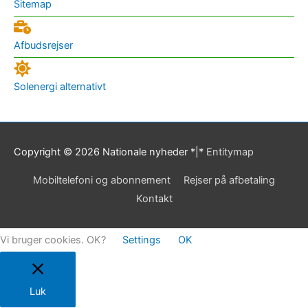
Sitemap
Afbudsrejser
Solenergi alternativt
Copyright © 2026
Nationale nyheder
*|*
Entitymap
Mobiltelefoni og abonnement
Rejser på afbetaling
Kontakt
Vi bruger cookies. OK?
Settings
OK
Luk