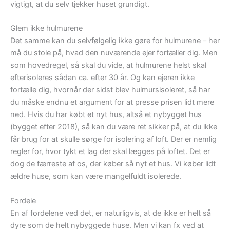
vigtigt, at du selv tjekker huset grundigt.
Glem ikke hulmurene
Det samme kan du selvfølgelig ikke gøre for hulmurene – her
må du stole på, hvad den nuværende ejer fortæller dig. Men
som hovedregel, så skal du vide, at hulmurene helst skal
efterisoleres sådan ca. efter 30 år. Og kan ejeren ikke
fortælle dig, hvornår der sidst blev hulmursisoleret, så har
du måske endnu et argument for at presse prisen lidt mere
ned. Hvis du har købt et nyt hus, altså et nybygget hus
(bygget efter 2018), så kan du være ret sikker på, at du ikke
får brug for at skulle sørge for isolering af loft. Der er nemlig
regler for, hvor tykt et lag der skal lægges på loftet. Det er
dog de færreste af os, der køber så nyt et hus. Vi køber lidt
ældre huse, som kan være mangelfuldt isolerede.
Fordele
En af fordelene ved det, er naturligvis, at de ikke er helt så
dyre som de helt nybyggede huse. Men vi kan fx ved at