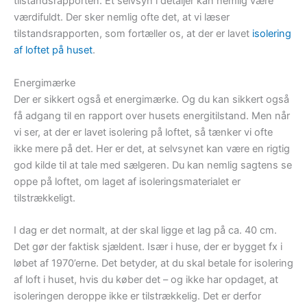
tilstandsrapporten. Et selvsyn i detaljer kan nemlig være
værdifuldt. Der sker nemlig ofte det, at vi læser
tilstandsrapporten, som fortæller os, at der er lavet
isolering
af loftet på huset
.
Energimærke
Der er sikkert også et energimærke. Og du kan sikkert også
få adgang til en rapport over husets energitilstand. Men når
vi ser, at der er lavet isolering på loftet, så tænker vi ofte
ikke mere på det. Her er det, at selvsynet kan være en rigtig
god kilde til at tale med sælgeren. Du kan nemlig sagtens se
oppe på loftet, om laget af isoleringsmaterialet er
tilstrækkeligt.
I dag er det normalt, at der skal ligge et lag på ca. 40 cm.
Det gør der faktisk sjældent. Især i huse, der er bygget fx i
løbet af 1970’erne. Det betyder, at du skal betale for isolering
af loft i huset, hvis du køber det – og ikke har opdaget, at
isoleringen deroppe ikke er tilstrækkelig. Det er derfor