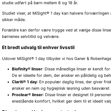
studie udført på børn mellem 8 og 18 år.
Studiet viser, at MiSight® 1 day kan halvere forværringe
sikker måde.
Forældre kan derfor være trygge ved at vælge disse linser
børnenes selvtillid og velvære.
Et bredt udvalg til enhver livsstil
Udover MiSight® 1 day tilbyder vi hos Ganer & Robenha
Biofinity® linser
: Disse månedlige linser er kendt fo
De er ideelle for dem, der ønsker en pålidelig og beha
Clariti® 1 day
: En populær daglig linse, der giver fri
ønsker en nem og hygiejnisk løsning uden besværet
Proclear® linser
: Disse linser er designet til person
enestående komfort, hvilket gør dem til et ideelt val