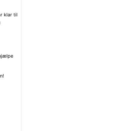
 klar til
g
 hjælpe
n!