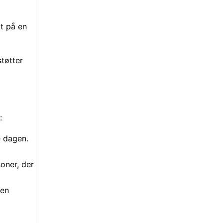
t på en
støtter
:
e dagen.
soner, der
 en