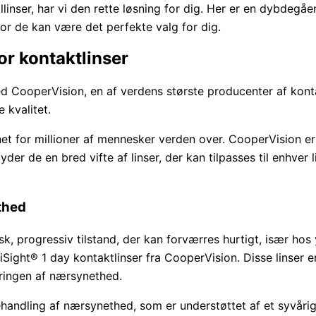
linser, har vi den rette løsning for dig. Her er en dybdegå
rfor de kan være det perfekte valg for dig.
or kontaktlinser
 CooperVision, en af verdens største producenter af konta
 kvalitet.
et for millioner af mennesker verden over. CooperVision er
yder de en bred vifte af linser, der kan tilpasses til enhver l
thed
k, progressiv tilstand, der kan forværres hurtigt, især hos
Sight® 1 day kontaktlinser fra CooperVision. Disse linser e
rringen af nærsynethed.
handling af nærsynethed, som er understøttet af et syvårigt