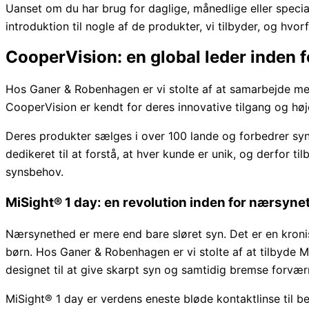
Uanset om du har brug for daglige, månedlige eller special
introduktion til nogle af de produkter, vi tilbyder, og hvo
CooperVision: en global leder inden f
Hos Ganer & Robenhagen er vi stolte af at samarbejde med
CooperVision er kendt for deres innovative tilgang og høje
Deres produkter sælges i over 100 lande og forbedrer syn
dedikeret til at forstå, at hver kunde er unik, og derfor tilb
synsbehov.
MiSight® 1 day: en revolution inden for nærsyne
Nærsynethed er mere end bare sløret syn. Det er en kronis
børn. Hos Ganer & Robenhagen er vi stolte af at tilbyde Mi
designet til at give skarpt syn og samtidig bremse forvæ
MiSight® 1 day er verdens eneste bløde kontaktlinse til be