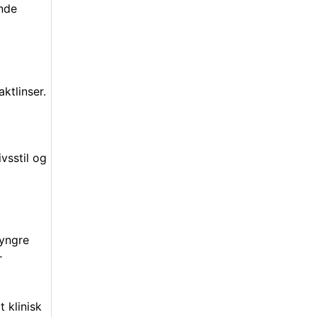
ende
ktlinser.
ivsstil og
 yngre
r
 klinisk