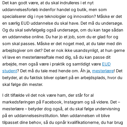
Det kan godt være, at du skal indrulleres i et nyt
uddannelsesforløb indenfor handel og butik, men som
specialiserer dig i nye teknologier og innovation? Måske er det
en særlig EUD uddannelse du skal have. Det må du undersøge.
Og du skal selvfølgelig også undersøge, om du kan tage sådan
en uddannelse online. Du har jo et job, som du er glad for og
som skal passes. Måske er det noget med, at du taler med din
arbejdsgiver om det? Det er nok ikke usandsynligt, at hun gerne
vil lave en mesterlæreaftale med dig, så du kan passe dit
arbejde, men også være i praktik og samtidigt være
EUD
student
? Det må du tale med hende om. Åh ja,
mesterlære
! Det
betyder, at du faktisk bliver oplært på en arbejdsplads, hvor du
skal følge din mester.
I dit tilfælde vil det nok være ham, der står for al
markedsføringen på Facebook, Instagram og så videre. Det –
mesterlære – betyder dog også, at du skal følge undervisning
på en uddannelsesinstitution. Men uddannelsen vil blive
tilpasset dine behov, så du opnår kvalifikationerne, du har brug