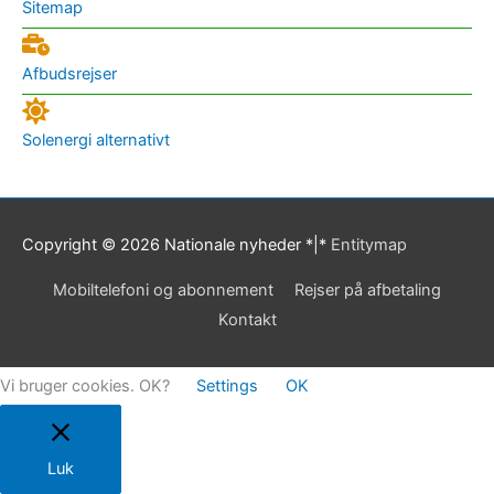
Sitemap
Afbudsrejser
Solenergi alternativt
Copyright © 2026
Nationale nyheder
*|*
Entitymap
Mobiltelefoni og abonnement
Rejser på afbetaling
Kontakt
Vi bruger cookies. OK?
Settings
OK
Luk