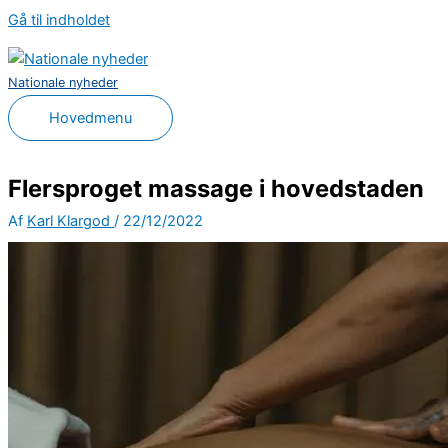
Gå til indholdet
Nationale nyheder
Hovedmenu
Flersproget massage i hovedstaden
Af
Karl Klargod
/
22/12/2022