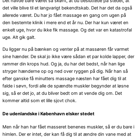
Det havde bare været så skønt, at du besluttede på stedet, at
det ville blive til et langvarigt bekendtskab. Det har det da også
allerede været. Du har jo fået massage en gang om ugen på
den bestemte klinik i mere end et år nu. Der har kun været en
enkelt uge, hvor du ikke fik massage. Og det var en katastrofal
uge. Alt gik galt.
Du ligger nu på bænken og venter på at massøren får varmet
sine hænder. De skal jo ikke være sådan et par kolde lapper, der
rammer din krops hud. Og ja, du har det bedst, når han lige
stryger hænderne op og ned over ryggen på dig. Når han så
efter ganske få minutters massage næsten har fået dig til at
falde i søvn, fordi alle de spændte muskler begynder at løsne
sig, så er det jo, at du bliver bedt om at vende dig om. Det
kommer altid som et lille sjovt chok.
De udenlandske i København elsker stedet
Men når han har fået masseret benenes muskler, så er du bare i
himlen. Der er intet, der kan få dig til at ændre din vane med at