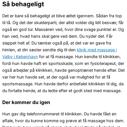
Så behageligt
Det er bare så behageligt at blive æltet igennem. Sådan fra top
til tå. Og det der skulderparti, der altid volder dig lidt besvær, får
også en god tur. Massøren ved, hvor dine svage punkter er. Og
han ved, hvad hans skal gøre ved dem. Du nyder det. Får
slappet helt af. Du tænker også på, at det var en gave fra
himlen, at din søster sendte dig til den
klinik med massage i
Valby i København
for at få massage. Hun kendte til klinikken,
fordi hun havde haft en sportsskade, som en fysioterapeut, der
også arbejder på klinikken, havde genoptrænet hende efter. Det
var her hun havde set, at der også var mulighed for at få
sportsmassage. Hun havde derfor anbefalet klinikken til dig, da
du fortalte hende, at du ledte efter et godt sted med massage.
Der kommer du igen
Hun gav dig telefonnummeret til klinikken. Du havde fået en
aftale, hvor du kunne komme og prøve at få massage hos dem.