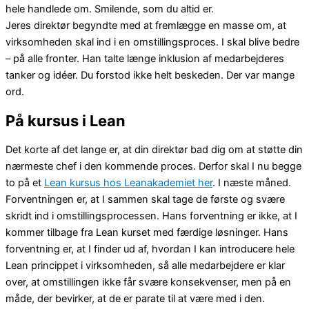
hele handlede om. Smilende, som du altid er.
Jeres direktør begyndte med at fremlægge en masse om, at
virksomheden skal ind i en omstillingsproces. I skal blive bedre
– på alle fronter. Han talte længe inklusion af medarbejderes
tanker og idéer. Du forstod ikke helt beskeden. Der var mange
ord.
På kursus i Lean
Det korte af det lange er, at din direktør bad dig om at støtte din
nærmeste chef i den kommende proces. Derfor skal I nu begge
to på et
Lean kursus hos Leanakademiet her
. I næste måned.
Forventningen er, at I sammen skal tage de første og svære
skridt ind i omstillingsprocessen. Hans forventning er ikke, at I
kommer tilbage fra Lean kurset med færdige løsninger. Hans
forventning er, at I finder ud af, hvordan I kan introducere hele
Lean princippet i virksomheden, så alle medarbejdere er klar
over, at omstillingen ikke får svære konsekvenser, men på en
måde, der bevirker, at de er parate til at være med i den.